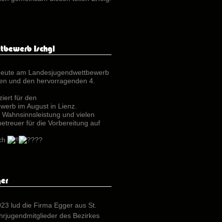
tbewerb Ischgl
heute am Landesjugendwettbewerb
men und den hervorragenden 4.
ziert für den
erb im August in Lienz.
r Wahnsinnsleistung und vielen
treuer für die Vorbereitung auf
uch
er
23 lud die Firma Egger aus St.
rjugendmitglieder des Bezirkes