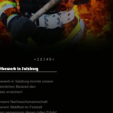
«
1
2
3
4
5
»
tbewerb in Salzburg
ewerb in Salzburg konnte unsere
sönlichen Bestzeit den
atz erreichen!
r unsere Nachwuchsmannschaft
serem Waldfest im Festzelt
ten gemeinsam diesen tollen Erfolg!