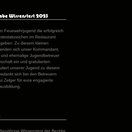
abe Wissenstest 2023
r Feuewehrjugend die erfolgreich
stestabzeichen im Restaurant
geben. Zu diesem kleinen
fanden sich unser Kommandant,
er und ehemalige Jugendbetreuer
chaft ein und gratulierten.
uliert unserer Jugend zu diesem
bedankt sich bei den Betreuern
 Zelger für eure engagierte
ausbildung.
3
 diesjährige Wissenstest der Bezirke