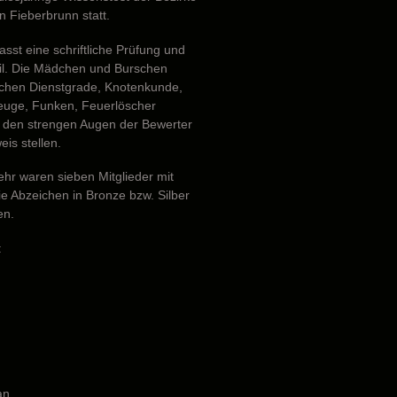
n Fieberbrunn statt.
sst eine schriftliche Prüfung und
eil. Die Mädchen und Burschen
chen Dienstgrade, Knotenkunde,
euge, Funken, Feuerlöscher
r den strengen Augen der Bewerter
is stellen.
hr waren sieben Mitglieder mit
e Abzeichen in Bronze bzw. Silber
en.
:
an