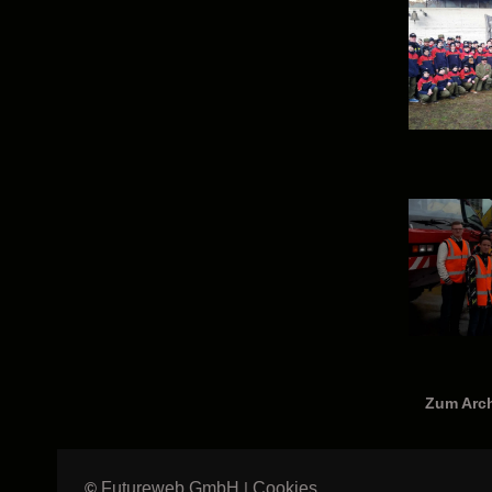
Zum Arc
Futureweb GmbH
Cookies
©
|