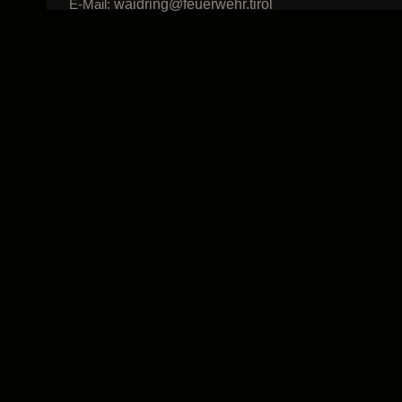
waidring@feuerwehr.tirol
E-Mail: