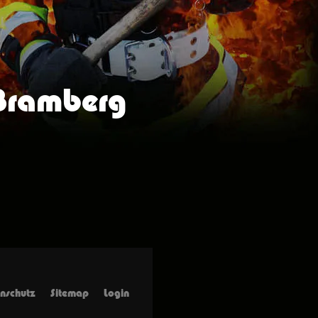
 Bramberg
nschutz
Sitemap
Login