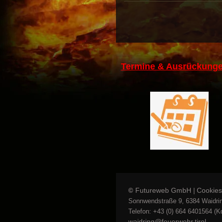
Termine & Ausrückunge
Futureweb GmbH
Cookies
©
|
Sonnwendstraße 9, 6384 Waidrin
Telefon: +43 (0) 664 6401564 (Kd
waidring@feuerwehr.tirol