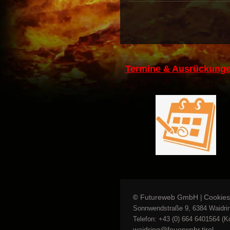
Termine & Ausrückunge
Futureweb GmbH
Cookies
©
|
Sonnwendstraße 9, 6384 Waidrin
Telefon: +43 (0) 664 6401564 (Kd
waidring@feuerwehr.tirol