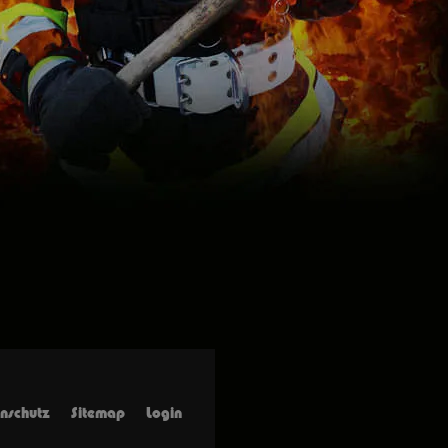
2
nschutz
Sitemap
Login