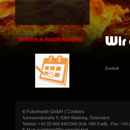
Wir 
Termine & Ausrückungen:
Zurück
Futureweb GmbH
Cookies
©
|
Sonnwendstraße 9, 6384 Waidring, Österreich
Telefon: +43 (0) 664 6401564 (Kdt. HBI Foidl) , Fax: +43 
waidring@feuerwehr.tirol
E-Mail: