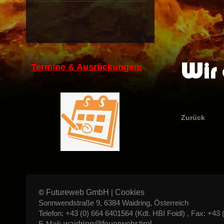
Wir 
Termine & Ausrückungen:
Zurück
Futureweb GmbH
Cookies
©
|
Sonnwendstraße 9, 6384 Waidring, Österreich
Telefon: +43 (0) 664 6401564 (Kdt. HBI Foidl) , Fax: +43 
waidring@feuerwehr.tirol
E-Mail: