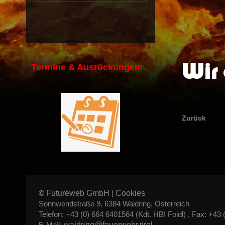
Wir 
Termine & Ausrückungen:
Zurück
Futureweb GmbH
Cookies
©
|
Sonnwendstraße 9, 6384 Waidring, Österreich
Telefon: +43 (0) 664 6401564 (Kdt. HBI Foidl) , Fax: +43 
waidring@feuerwehr.tirol
E-Mail: