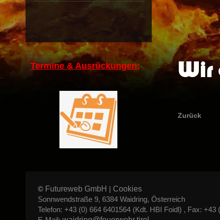
Wir 
Termine & Ausrückungen:
Zurück
Futureweb GmbH
Cookies
©
|
Sonnwendstraße 9, 6384 Waidring, Österreich
Telefon: +43 (0) 664 6401564 (Kdt. HBI Foidl) , Fax: +43 
waidring@feuerwehr.tirol
E-Mail: