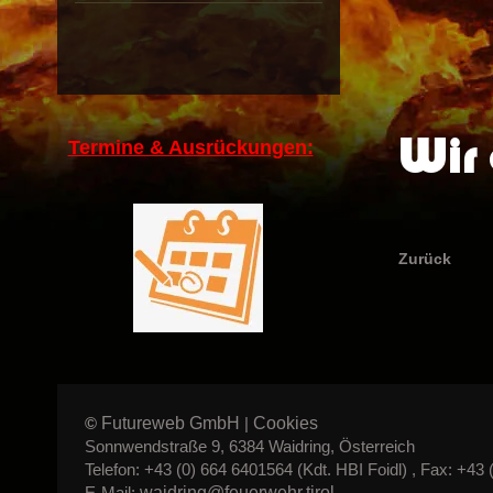
Wir 
Termine & Ausrückungen:
Zurück
Futureweb GmbH
Cookies
©
|
Sonnwendstraße 9, 6384 Waidring, Österreich
Telefon: +43 (0) 664 6401564 (Kdt. HBI Foidl) , Fax: +43 
waidring@feuerwehr.tirol
E-Mail: