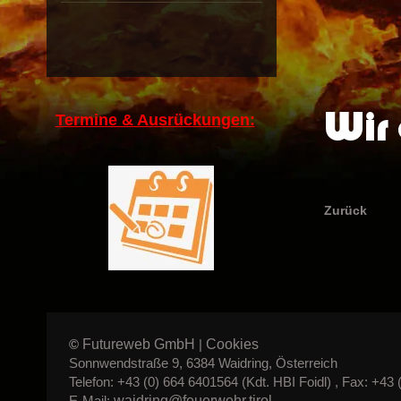
Wir 
Termine & Ausrückungen:
Zurück
Futureweb GmbH
Cookies
©
|
Sonnwendstraße 9, 6384 Waidring, Österreich
Telefon: +43 (0) 664 6401564 (Kdt. HBI Foidl) , Fax: +43 
waidring@feuerwehr.tirol
E-Mail: