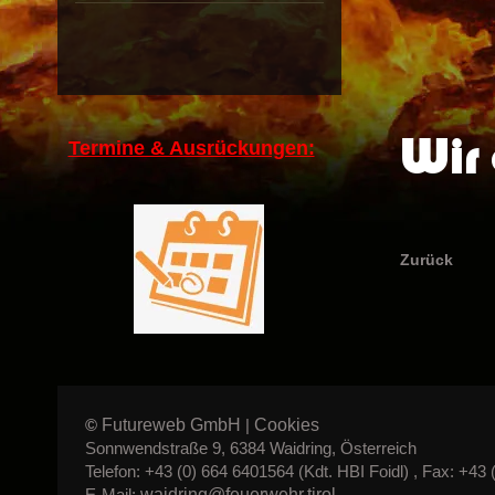
Wir 
Termine & Ausrückungen:
Zurück
Futureweb GmbH
Cookies
©
|
Sonnwendstraße 9, 6384 Waidring, Österreich
Telefon: +43 (0) 664 6401564 (Kdt. HBI Foidl) , Fax: +43 
waidring@feuerwehr.tirol
E-Mail: