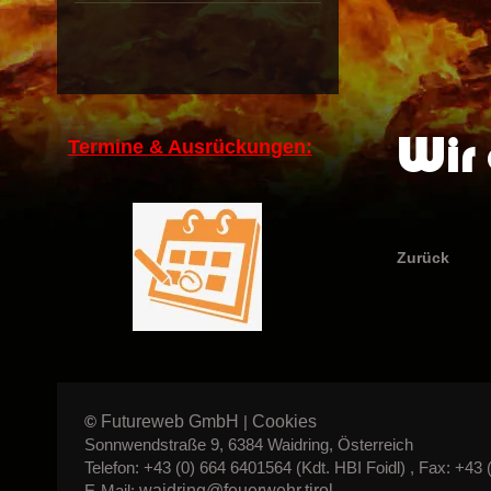
Wir 
Termine & Ausrückungen:
Zurück
Futureweb GmbH
Cookies
©
|
Sonnwendstraße 9, 6384 Waidring, Österreich
Telefon: +43 (0) 664 6401564 (Kdt. HBI Foidl) , Fax: +43 
waidring@feuerwehr.tirol
E-Mail: