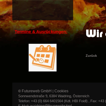
Wir 
Termine & Ausrückungen:
Zurück
Futureweb GmbH
Cookies
©
|
Sonnwendstraße 9, 6384 Waidring, Österreich
Telefon: +43 (0) 664 6401564 (Kdt. HBI Foidl) , Fax: +43 
waidring@feuerwehr.tirol
E-Mail: