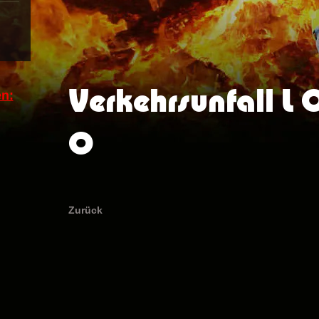
Verkehrsunfall L
n:
0
Zurück