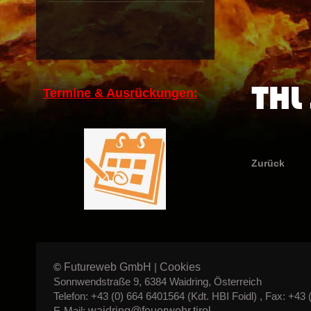
THL 
Termine & Ausrückungen:
Zurück
Futureweb GmbH
Cookies
©
|
Sonnwendstraße 9, 6384 Waidring, Österreich
Telefon: +43 (0) 664 6401564 (Kdt. HBI Foidl) , Fax: +43 
waidring@feuerwehr.tirol
E-Mail: