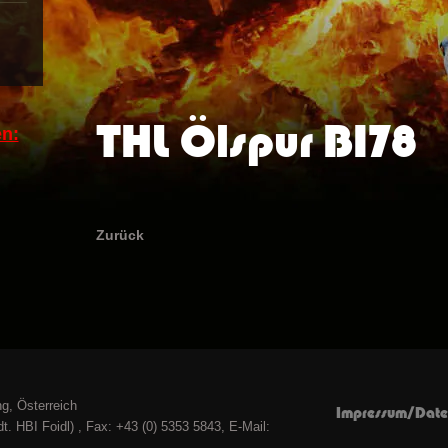
THL Ölspur B178
n:
Zurück
g, Österreich
Impressum/Date
t. HBI Foidl) , Fax: +43 (0) 5353 5843, E-Mail: