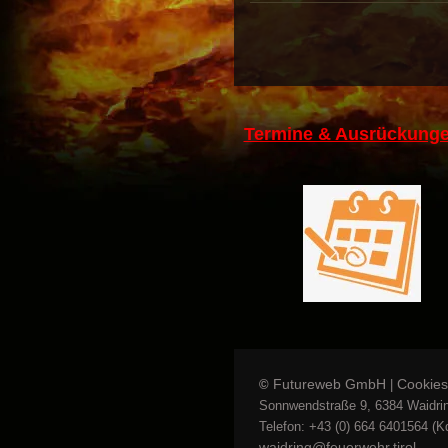
Termine & Ausrückunge
Futureweb GmbH
Cookies
©
|
Sonnwendstraße 9, 6384 Waidrin
Telefon: +43 (0) 664 6401564 (Kd
waidring@feuerwehr.tirol