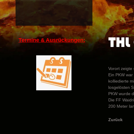
THL 
Termine & Ausrückungen:
Vorort zeigte
Ein PKW war 
kolliedierte 
losgelösten S
PKW wurde di
Die FF Waidri
200 Meter lan
Zurück