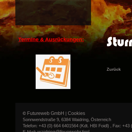
Stur
Termine & Ausrückungen:
Zurück
Futureweb GmbH
Cookies
©
|
Sonnwendstraße 9, 6384 Waidring, Österreich
Telefon: +43 (0) 664 6401564 (Kdt. HBI Foidl) , Fax: +43 
waidring@feuerwehr.tirol
E-Mail: