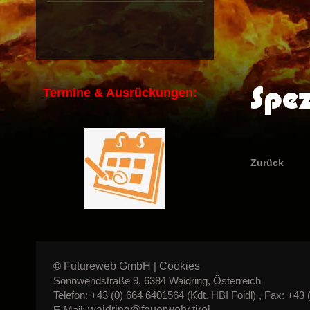
Spez
Termine & Ausrückungen:
Zurück
Futureweb GmbH
Cookies
©
|
Sonnwendstraße 9, 6384 Waidring, Österreich
Telefon: +43 (0) 664 6401564 (Kdt. HBI Foidl) , Fax: +43 
waidring@feuerwehr.tirol
E-Mail: