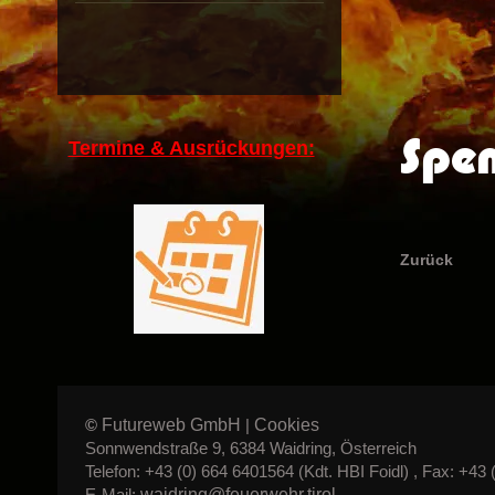
Spen
Termine & Ausrückungen:
Zurück
Futureweb GmbH
Cookies
©
|
Sonnwendstraße 9, 6384 Waidring, Österreich
Telefon: +43 (0) 664 6401564 (Kdt. HBI Foidl) , Fax: +43 
waidring@feuerwehr.tirol
E-Mail: