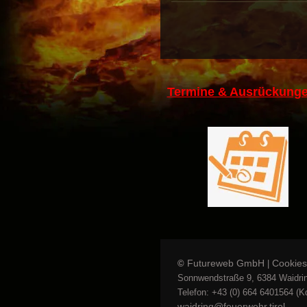
Termine & Ausrückunge
Futureweb GmbH
Cookies
©
|
Sonnwendstraße 9, 6384 Waidrin
Telefon: +43 (0) 664 6401564 (Kd
waidring@feuerwehr.tirol