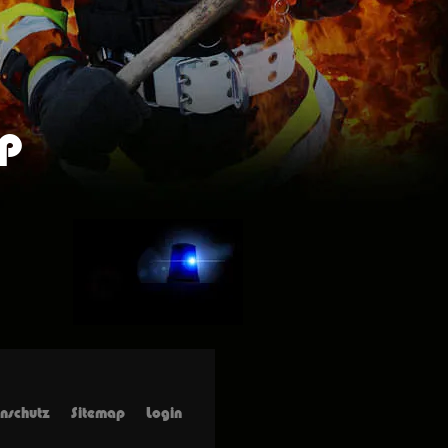
op
nschutz
Sitemap
Login