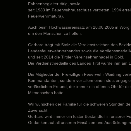
Fahnenbegleiter tätig, sowie
seit 1983 im Feuerwehrausschuss vertreten. 1994 errei
Feuerwehrmatura).
Auch beim Hochwassereinsatz am 28.08.2005 in Wörgl w
um den Menschen zu helfen.
Gerhard trägt mit Stolz die Verdienstzeichen des Bezirk
Landesfeuerwehrverbandes sowie die Verdienstmedail
und seit 2014 die Tiroler Vereinsehrennadel in Gold.
Die Verdienstmedaille des Landes Tirol wurde ihm am 1
Die Mitglieder der Freiwilligen Feuerwehr Waidring verli
Kommandanten, sondern vor allem einen stets engagi
verlässlichen Freund, der immer ein offenes Ohr für di
Mitmenschen hatte.
Wir wünschen der Familie für die schweren Stunden des
Zuversicht.
Gerhard wird immer ein fester Bestandteil in unserer F
Gedanken auf all unseren Einsätzen und Ausrückungen 