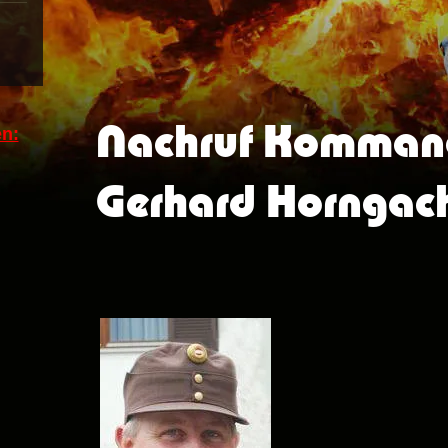
Nachruf Komman
n:
Gerhard Horngac