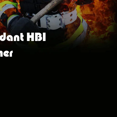
dant HBI
her