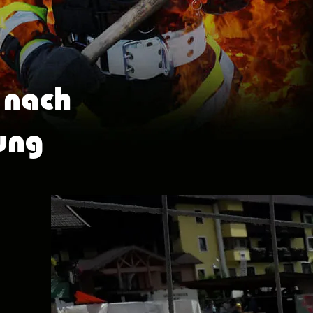
 nach
ung