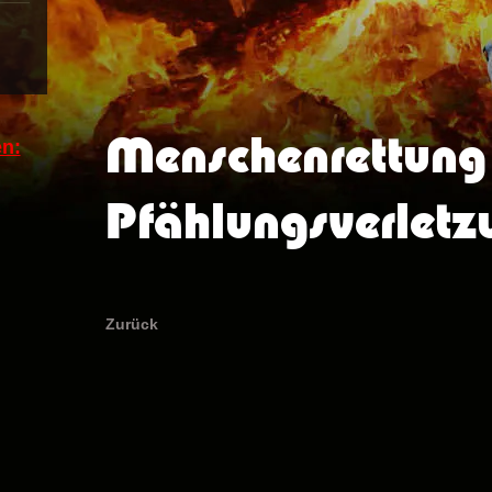
Menschenrettung
n:
Pfählungsverletz
Zurück