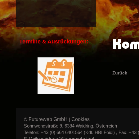
Kom
Termine & Ausrückungen:
Zurück
Futureweb GmbH
Cookies
©
|
Sonnwendstraße 9, 6384 Waidring, Österreich
Telefon: +43 (0) 664 6401564 (Kdt. HBI Foidl) , Fax: +43 
waidring@feuerwehr.tirol
E-Mail: