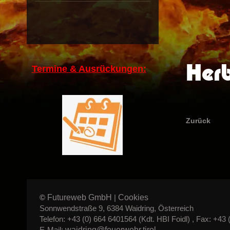
Her
Termine & Ausrückungen:
Zurück
Futureweb GmbH
Cookies
©
|
Sonnwendstraße 9, 6384 Waidring, Österreich
Telefon: +43 (0) 664 6401564 (Kdt. HBI Foidl) , Fax: +43 
waidring@feuerwehr.tirol
E-Mail: