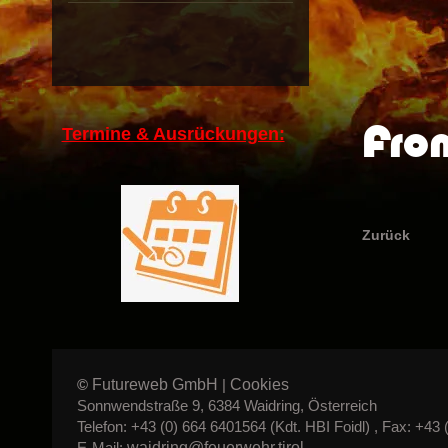
Fro
Termine & Ausrückungen:
Zurück
Futureweb GmbH
Cookies
©
|
Sonnwendstraße 9, 6384 Waidring, Österreich
Telefon: +43 (0) 664 6401564 (Kdt. HBI Foidl) , Fax: +43 
waidring@feuerwehr.tirol
E-Mail: