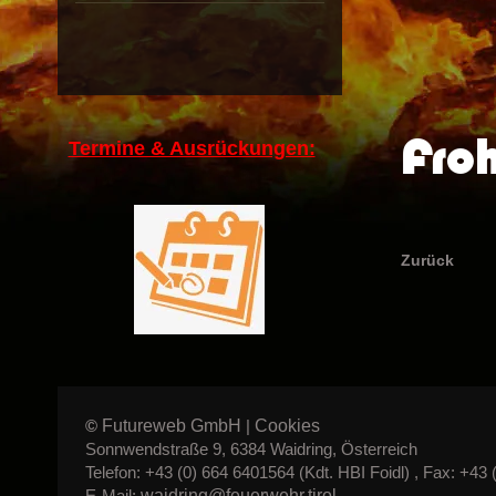
Fro
Termine & Ausrückungen:
Zurück
Futureweb GmbH
Cookies
©
|
Sonnwendstraße 9, 6384 Waidring, Österreich
Telefon: +43 (0) 664 6401564 (Kdt. HBI Foidl) , Fax: +43 
waidring@feuerwehr.tirol
E-Mail: