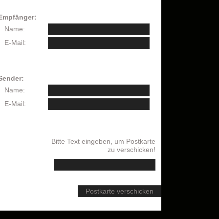
Empfänger:
Name:
E-Mail:
Sender:
Name:
E-Mail:
Bitte Text eingeben, um Postkarte
zu verschicken!