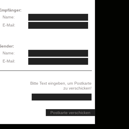
Empfänger:
Name:
E-Mail:
Sender:
Name:
E-Mail:
Bitte Text eingeben, um Postkarte
zu verschicken!