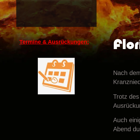
Flo
Termine & Ausrückungen:
Nach dem 
Kranznied
Trotz des
Ausrückun
Auch ein
Abend dur