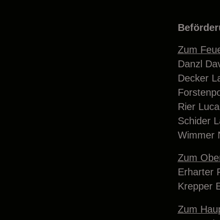
Beförde
Zum Feue
Danzl Da
Decker L
Forstenpo
Rier Luca
Schider L
Wimmer N
Zum Ober
Erharter 
Krepper E
Zum Haup