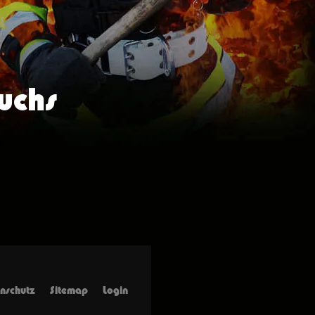
uchs
nschutz
Sitemap
Login