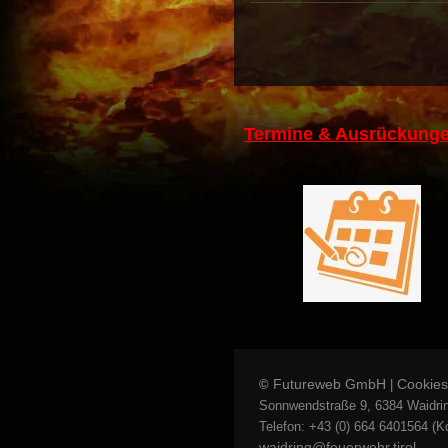
Termine & Ausrückunge
Futureweb GmbH
Cookies
©
|
Sonnwendstraße 9, 6384 Waidrin
Telefon: +43 (0) 664 6401564 (Kd
waidring@feuerwehr.tirol