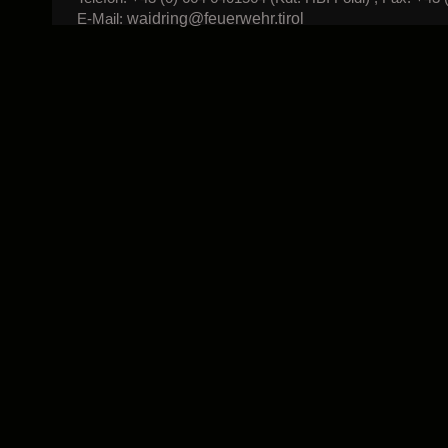
waidring@feuerwehr.tirol
E-Mail: