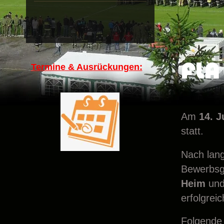
FLA 
Termine & Ausrückungen:
Am
14. J
statt.
Nach lang
Bewerbsgr
Heim
un
erfolgrei
Folgende 