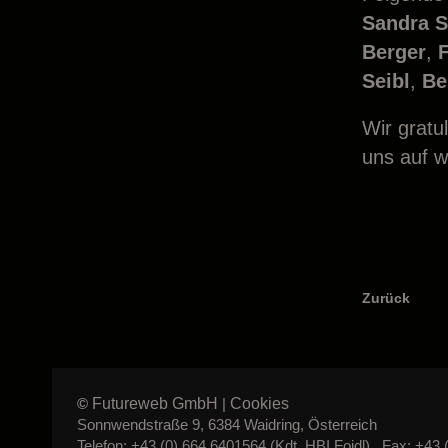
Sandra S
Berger
,
F
Seibl
,
Be
Wir gratu
uns auf w
Zurück
Futureweb GmbH
Cookies
©
|
Sonnwendstraße 9, 6384 Waidring, Österreich
Telefon: +43 (0) 664 6401564 (Kdt. HBI Foidl) , Fax: +43 