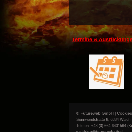
Termine & Ausrückunge
Futureweb GmbH
Cookies
©
|
Sonnwendstraße 9, 6384 Waidrin
Telefon: +43 (0) 664 6401564 (Kd
waidring@feuerwehr.tirol