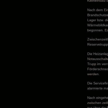
Kleineinsatz 
Nach dem Ein
Brandschutzes
Lager bzw. di
Wärmebildkam
begonnen. Es 
Zwischenzeit
Reservetrupp
Die Heizanla
Notausschalte
Trupp im ver
Förderschnec
werden.
Die Servicef
alarmierte ma
Nach eingehe
zwischen zeit
nur über die