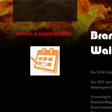
Bra
Termine & Ausrückungen:
Wai
Die FFW rück
Der KDT, wur
Waidringerhof
Unverzüglich
Brennstofflag
Brand feststel