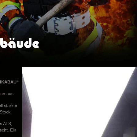
ebäude
AIKABAU“
nn aus.
l starker
Stock.
ls ATS,
cht. Ein