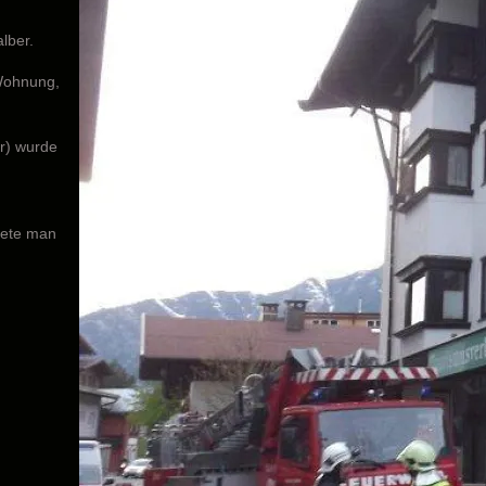
lber.
 Wohnung,
r) wurde
tete man