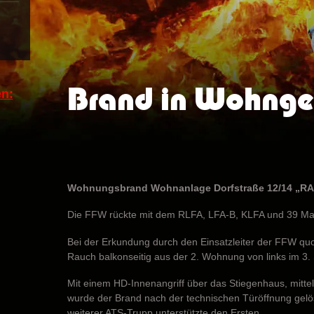
Brand in Wohng
n:
Wohnungsbrand Wohnanlage Dorfstraße 12/14 „R
Die FFW rückte mit dem RLFA, LFA-B, KLFA und 39 Ma
Bei der Erkundung durch den Einsatzleiter der FFW quol
Rauch balkonseitig aus der 2. Wohnung von links im 3. 
Mit einem HD-Innenangriff über das Stiegenhaus, mitte
wurde der Brand nach der technischen Türöffnung gelös
weiterer ATS-Trupp unterstützte den Ersten.