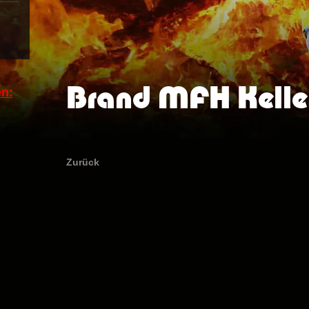
Brand MFH Kelle
n:
Zurück