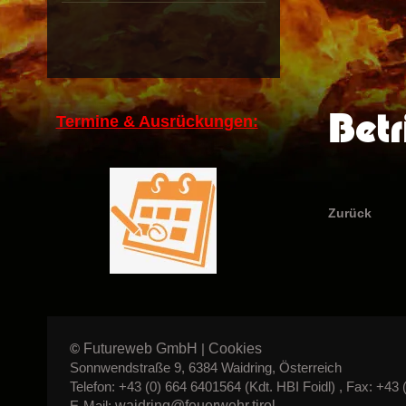
Betr
Termine & Ausrückungen:
Zurück
Futureweb GmbH
Cookies
©
|
Sonnwendstraße 9, 6384 Waidring, Österreich
Telefon: +43 (0) 664 6401564 (Kdt. HBI Foidl) , Fax: +43 
waidring@feuerwehr.tirol
E-Mail: