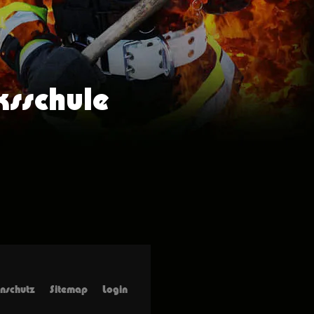
ksschule
nschutz
Sitemap
Login