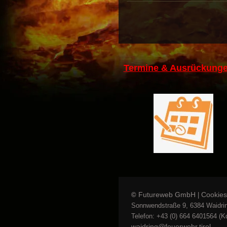
Termine & Ausrückunge
Futureweb GmbH
Cookies
©
|
Sonnwendstraße 9, 6384 Waidrin
Telefon: +43 (0) 664 6401564 (Kd
waidring@feuerwehr.tirol