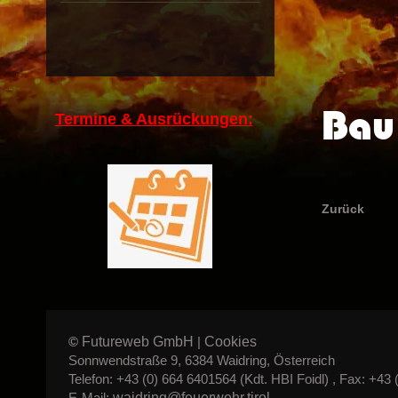
Bau 
Termine & Ausrückungen:
Zurück
Futureweb GmbH
Cookies
©
|
Sonnwendstraße 9, 6384 Waidring, Österreich
Telefon: +43 (0) 664 6401564 (Kdt. HBI Foidl) , Fax: +43 
waidring@feuerwehr.tirol
E-Mail: