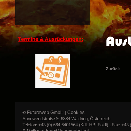
Aus
Termine & Ausrückungen:
Zurück
Futureweb GmbH
Cookies
©
|
Sonnwendstraße 9, 6384 Waidring, Österreich
Telefon: +43 (0) 664 6401564 (Kdt. HBI Foidl) , Fax: +43 
waidring@feuerwehr.tirol
E-Mail: