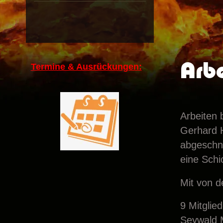
Arbe
Termine & Ausrückungen:
Arbeiten
Gerhard H
abgeschni
eine Schi
Mit von de
9 Mitglie
Seywald M