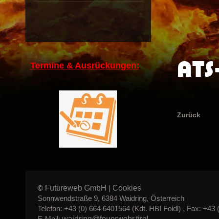
ATS
Termine & Ausrückungen:
Zurück
Futureweb GmbH
Cookies
©
|
Sonnwendstraße 9, 6384 Waidring, Österreich
Telefon: +43 (0) 664 6401564 (Kdt. HBI Foidl) , Fax: +43 
waidring@feuerwehr.tirol
E-Mail: