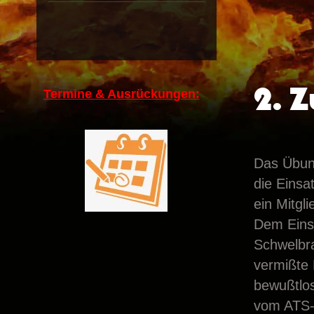
2. 
Termine & Ausrückungen:
Das Übung
die Einsa
ein Mitgl
Dem Einsa
Schwelbra
vermißte 
bewußtlos
vom ATS-